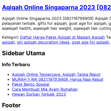
Aqiqah Online Singaparna 2023 [08
Aqiqah Online Singaparna 2023 [082119799909] Aqiqah O
pelayanan terbaik. gifts for aqiqah, goat age for aqiqah, 
aqeeqah hadith, aqeeqah hair weight, aqeeqah hair cuttin
Kategori:
Daftar Harga Paket Aqiqah di Madani Aqiqah
Ta
aqiqah
,
girl aqiqah decoration ideas
,
goat age for aqiqah
Sidebar Utama
Info Terbaru
Aqiqah Online Terpercaya, Aqiqah Tanpa Repot
MURAH !! WA 0821.1979.9909, Harga Nasi Kebuli
Paket Bento Spesial
Cara Membuat Mie Ayam Rumahan
Hewan Qurban Terbaik 2023
Footer