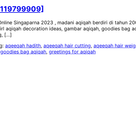
2119799909]
nline Singaparna 2023 , madani aqiqah berdiri di tahun 
girl aqiqah decoration ideas, gambar aqiqah, goodies bag aqi
g, […]
g:
aqeeqah hadith
,
aqeeqah hair cutting
,
aqeeqah hair weig
,
goodies bag aqiqah
,
greetings for aqiqah