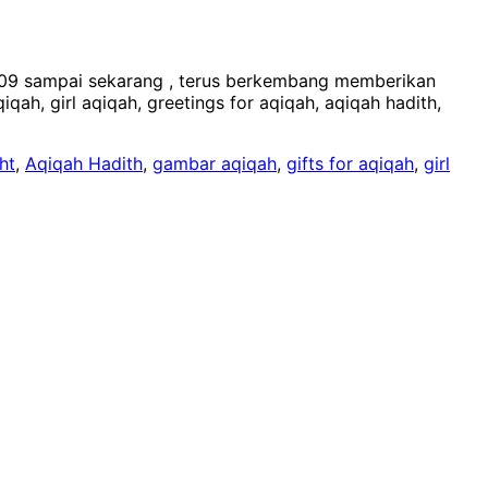
2009 sampai sekarang , terus berkembang memberikan
qah, girl aqiqah, greetings for aqiqah, aqiqah hadith,
ht
,
Aqiqah Hadith
,
gambar aqiqah
,
gifts for aqiqah
,
girl