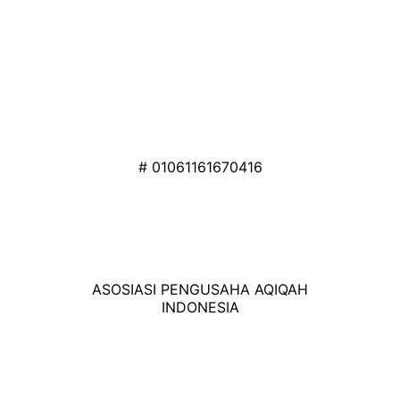
# 01061161670416
ASOSIASI PENGUSAHA AQIQAH
INDONESIA