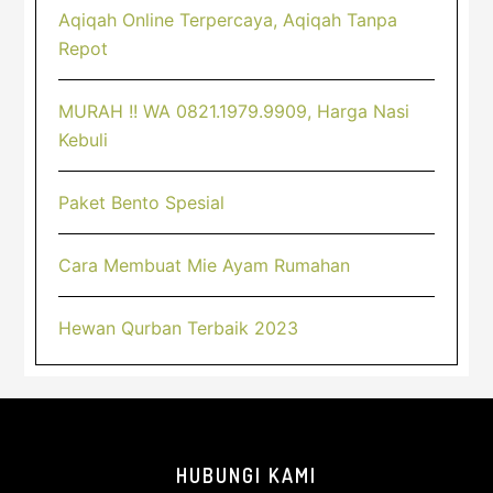
Aqiqah Online Terpercaya, Aqiqah Tanpa
Repot
MURAH !! WA 0821.1979.9909, Harga Nasi
Kebuli
Paket Bento Spesial
Cara Membuat Mie Ayam Rumahan
Hewan Qurban Terbaik 2023
Footer
HUBUNGI KAMI