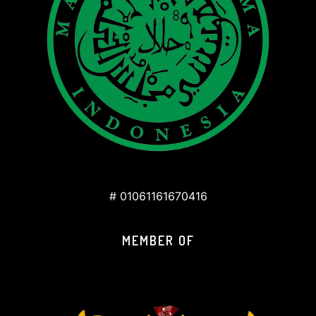
# 01061161670416
MEMBER OF