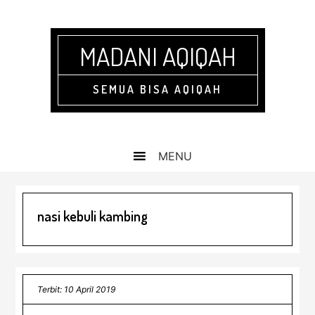
Skip
Skip
Skip
Skip
to
to
to
to
primary
main
primary
footer
MADANI AQIQAH
navigation
content
sidebar
SEMUA BISA AQIQAH
nasi kebuli kambing
Terbit: 10 April 2019