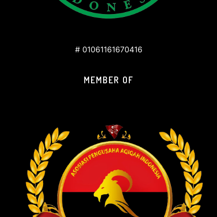
# 01061161670416
MEMBER OF