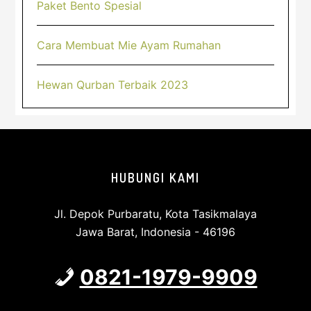
Paket Bento Spesial
Cara Membuat Mie Ayam Rumahan
Hewan Qurban Terbaik 2023
Footer
HUBUNGI KAMI
Jl. Depok Purbaratu, Kota Tasikmalaya
Jawa Barat, Indonesia - 46196
0821-1979-9909