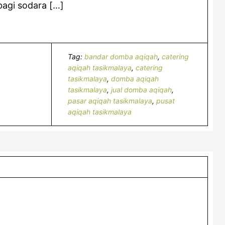
bagi sodara […]
Tag:
bandar domba aqiqah
,
catering
aqiqah tasikmalaya
,
catering
tasikmalaya
,
domba aqiqah
tasikmalaya
,
jual domba aqiqah
,
pasar aqiqah tasikmalaya
,
pusat
aqiqah tasikmalaya