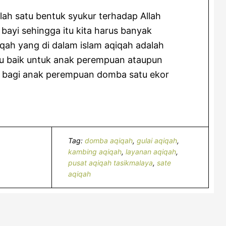
lah satu bentuk syukur terhadap Allah
bayi sehingga itu kita harus banyak
qah yang di dalam islam aqiqah adalah
u baik untuk anak perempuan ataupun
hui bagi anak perempuan domba satu ekor
Tag:
domba aqiqah
,
gulai aqiqah
,
kambing aqiqah
,
layanan aqiqah
,
pusat aqiqah tasikmalaya
,
sate
aqiqah