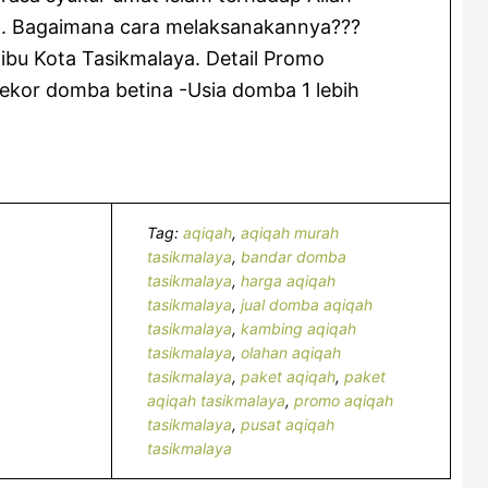
n. Bagaimana cara melaksanakannya???
ibu Kota Tasikmalaya. Detail Promo
1 ekor domba betina -Usia domba 1 lebih
Tag:
aqiqah
,
aqiqah murah
tasikmalaya
,
bandar domba
tasikmalaya
,
harga aqiqah
tasikmalaya
,
jual domba aqiqah
tasikmalaya
,
kambing aqiqah
tasikmalaya
,
olahan aqiqah
tasikmalaya
,
paket aqiqah
,
paket
aqiqah tasikmalaya
,
promo aqiqah
tasikmalaya
,
pusat aqiqah
tasikmalaya