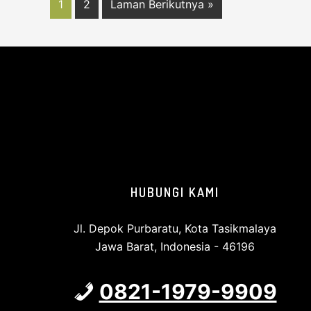
Halaman
Halaman
Lompat
1
2
Laman Berikutnya »
ke
Footer
HUBUNGI KAMI
Jl. Depok Purbaratu, Kota Tasikmalaya
Jawa Barat, Indonesia - 46196
0821-1979-9909