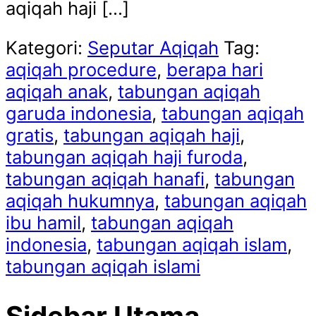
aqiqah haji […]
Kategori:
Seputar Aqiqah
Tag:
aqiqah procedure
,
berapa hari
aqiqah anak
,
tabungan aqiqah
garuda indonesia
,
tabungan aqiqah
gratis
,
tabungan aqiqah haji
,
tabungan aqiqah haji furoda
,
tabungan aqiqah hanafi
,
tabungan
aqiqah hukumnya
,
tabungan aqiqah
ibu hamil
,
tabungan aqiqah
indonesia
,
tabungan aqiqah islam
,
tabungan aqiqah islami