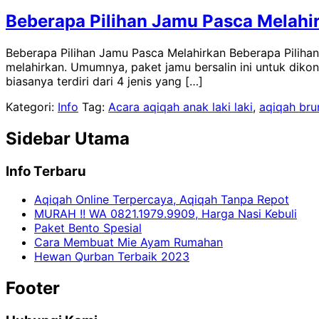
Beberapa Pilihan Jamu Pasca Melahi
Beberapa Pilihan Jamu Pasca Melahirkan Beberapa Pilihan 
melahirkan. Umumnya, paket jamu bersalin ini untuk dikons
biasanya terdiri dari 4 jenis yang […]
Kategori:
Info
Tag:
Acara aqiqah anak laki laki
,
aqiqah bru
Sidebar Utama
Info Terbaru
Aqiqah Online Terpercaya, Aqiqah Tanpa Repot
MURAH !! WA 0821.1979.9909, Harga Nasi Kebuli
Paket Bento Spesial
Cara Membuat Mie Ayam Rumahan
Hewan Qurban Terbaik 2023
Footer