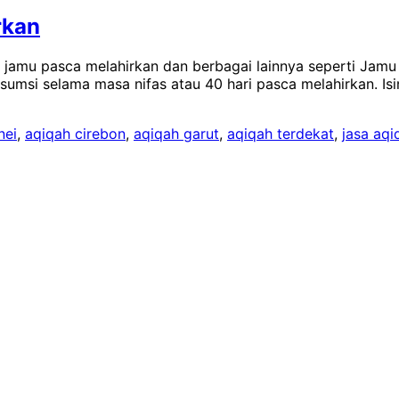
rkan
jamu pasca melahirkan dan berbagai lainnya seperti Jamu t
umsi selama masa nifas atau 40 hari pasca melahirkan. Isiny
nei
,
aqiqah cirebon
,
aqiqah garut
,
aqiqah terdekat
,
jasa aqi