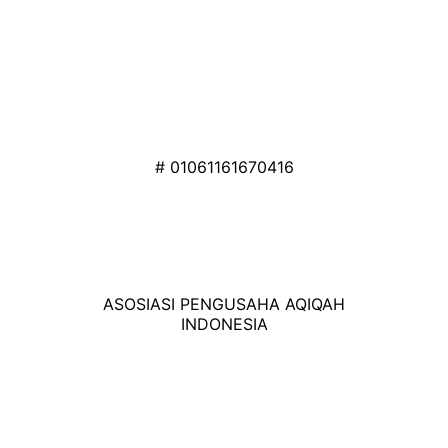
# 01061161670416
ASOSIASI PENGUSAHA AQIQAH
INDONESIA