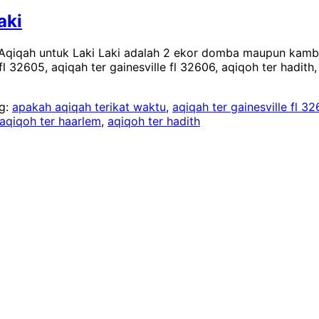
aki
Aqiqah untuk Laki Laki adalah 2 ekor domba maupun kambi
 fl 32605, aqiqah ter gainesville fl 32606, aqiqoh ter hadith
g:
apakah aqiqah terikat waktu
,
aqiqah ter gainesville fl 3
aqiqoh ter haarlem
,
aqiqoh ter hadith