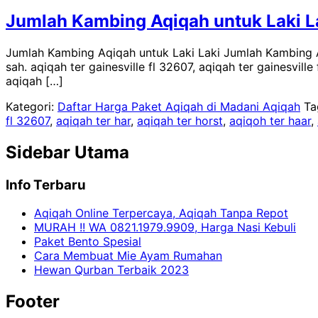
Jumlah Kambing Aqiqah untuk Laki L
Jumlah Kambing Aqiqah untuk Laki Laki Jumlah Kambing 
sah. aqiqah ter gainesville fl 32607, aqiqah ter gainesville
aqiqah […]
Kategori:
Daftar Harga Paket Aqiqah di Madani Aqiqah
Ta
fl 32607
,
aqiqah ter har
,
aqiqah ter horst
,
aqiqoh ter haar
,
Sidebar Utama
Info Terbaru
Aqiqah Online Terpercaya, Aqiqah Tanpa Repot
MURAH !! WA 0821.1979.9909, Harga Nasi Kebuli
Paket Bento Spesial
Cara Membuat Mie Ayam Rumahan
Hewan Qurban Terbaik 2023
Footer