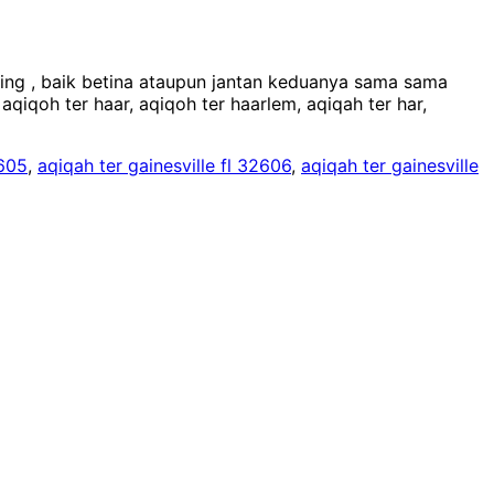
ng , baik betina ataupun jantan keduanya sama sama
, aqiqoh ter haar, aqiqoh ter haarlem, aqiqah ter har,
2605
,
aqiqah ter gainesville fl 32606
,
aqiqah ter gainesville