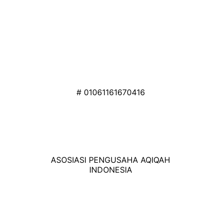
# 01061161670416
ASOSIASI PENGUSAHA AQIQAH
INDONESIA