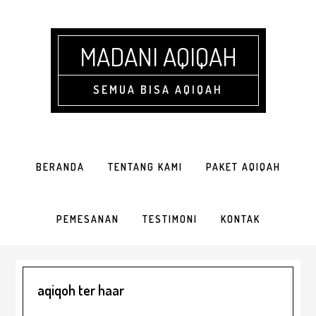
Skip
Skip
Skip
Skip
to
to
to
to
primary
main
primary
footer
MADANI AQIQAH
navigation
content
sidebar
SEMUA BISA AQIQAH
BERANDA
TENTANG KAMI
PAKET AQIQAH
PEMESANAN
TESTIMONI
KONTAK
aqiqoh ter haar