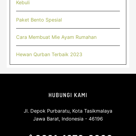
Kebuli
Paket Bento Spesial
Cara Membuat Mie Ayam Rumahan
Hewan Qurban Terbaik 2023
Footer
HUBUNGI KAMI
Jl. Depok Purbaratu, Kota Tasikmalaya
Jawa Barat, Indonesia - 46196