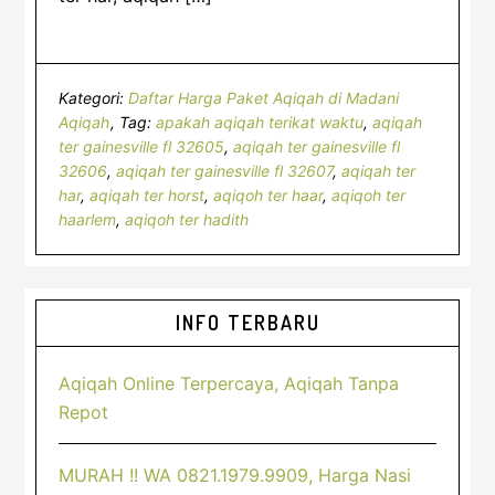
Kategori:
Daftar Harga Paket Aqiqah di Madani
Aqiqah
Tag:
apakah aqiqah terikat waktu
,
aqiqah
ter gainesville fl 32605
,
aqiqah ter gainesville fl
32606
,
aqiqah ter gainesville fl 32607
,
aqiqah ter
har
,
aqiqah ter horst
,
aqiqoh ter haar
,
aqiqoh ter
haarlem
,
aqiqoh ter hadith
Sidebar
INFO TERBARU
Utama
Aqiqah Online Terpercaya, Aqiqah Tanpa
Repot
MURAH !! WA 0821.1979.9909, Harga Nasi