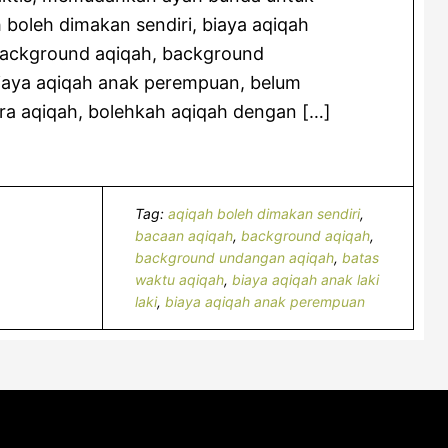
boleh dimakan sendiri, biaya aqiqah
, background aqiqah, background
iaya aqiqah anak perempuan, belum
ra aqiqah, bolehkah aqiqah dengan […]
Tag:
aqiqah boleh dimakan sendiri
,
bacaan aqiqah
,
background aqiqah
,
background undangan aqiqah
,
batas
waktu aqiqah
,
biaya aqiqah anak laki
laki
,
biaya aqiqah anak perempuan