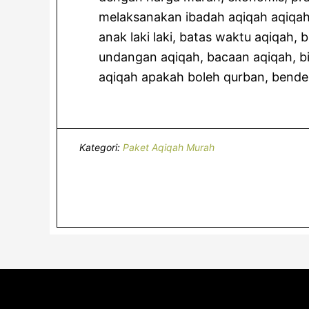
melaksanakan ibadah aqiqah aqiqah 
anak laki laki, batas waktu aqiqah
undangan aqiqah, bacaan aqiqah, b
aqiqah apakah boleh qurban, bende
Kategori:
Paket Aqiqah Murah
Footer