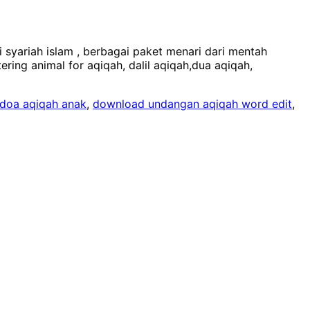
syariah islam , berbagai paket menari dari mentah
ring animal for aqiqah, dalil aqiqah,dua aqiqah,
doa aqiqah anak
,
download undangan aqiqah word edit
,