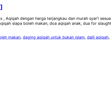
]
, Aqiqah dengan harga terjangkau dan murah syar’i sesuai 
qiqah siapa boleh makan, doa aqiqah anak, dua for slaughte
boleh makan
,
daging aqiqah untuk bukan islam
,
dalil aqiqah
,