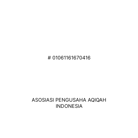
# 01061161670416
ASOSIASI PENGUSAHA AQIQAH
INDONESIA