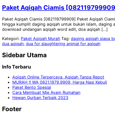
Paket Aqiqah Ciamis [082119799909
Paket Aqiqah Ciamis [082119799909] Paket Aqiqah Ciamis 
hingga kumplit daging aqiqah untuk bukan islam, daging a
download undangan aqiqah word edit, doa aqiqah […]
Kategori:
Paket Aqiqah Murah
Tag:
daging aqiqah siapa 
dua aqiqah
,
dua for slaughtering animal for aqiqah
Sidebar Utama
Info Terbaru
Aqiqah Online Terpercaya, Aqiqah Tanpa Repot
MURAH !! WA 0821.1979.9909, Harga Nasi Kebuli
Paket Bento Spesial
Cara Membuat Mie Ayam Rumahan
Hewan Qurban Terbaik 2023
Footer