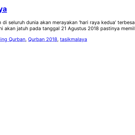
ya
i seluruh dunia akan merayakan ‘hari raya kedua’ terbesar se
ni akan jatuh pada tanggal 21 Agustus 2018 pastinya memili
ing Qurban
,
Qurban 2018
,
tasikmalaya