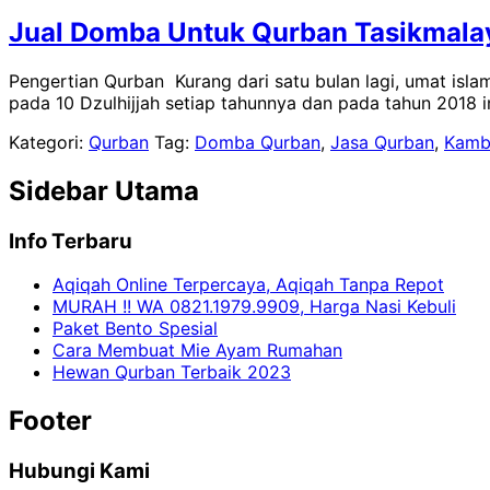
Jual Domba Untuk Qurban Tasikmala
Pengertian Qurban Kurang dari satu bulan lagi, umat islam d
pada 10 Dzulhijjah setiap tahunnya dan pada tahun 2018 i
Kategori:
Qurban
Tag:
Domba Qurban
,
Jasa Qurban
,
Kamb
Sidebar Utama
Info Terbaru
Aqiqah Online Terpercaya, Aqiqah Tanpa Repot
MURAH !! WA 0821.1979.9909, Harga Nasi Kebuli
Paket Bento Spesial
Cara Membuat Mie Ayam Rumahan
Hewan Qurban Terbaik 2023
Footer
Hubungi Kami