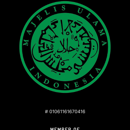
# 01061161670416
MEMBER OF