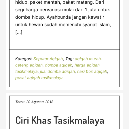
hidup, paket mentah, paket matang. Dari
segi harga bervariasi mulai dari 1 juta untuk
domba hidup. Ayahbunda jangan kawatir
untuk hewan sudah memenuhi syariat islam,
[…]
Kategori:
Seputar Aqiqah
Tag:
aqiqah murah
,
caterig aqiqah
,
domba aqiqah
,
harga aqiqah
tasikmalaya
,
jual domba aqiqah
,
nasi box aqiqah
,
pusat aqiqah tasikmalaya
Terbit: 20 Agustus 2018
Ciri Khas Tasikmalaya