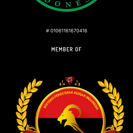
# 01061161670416
MEMBER OF