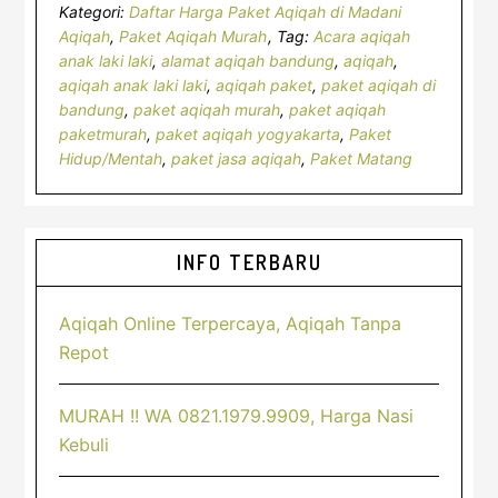
Kategori:
Daftar Harga Paket Aqiqah di Madani
Aqiqah
,
Paket Aqiqah Murah
Tag:
Acara aqiqah
anak laki laki
,
alamat aqiqah bandung
,
aqiqah
,
aqiqah anak laki laki
,
aqiqah paket
,
paket aqiqah di
bandung
,
paket aqiqah murah
,
paket aqiqah
paketmurah
,
paket aqiqah yogyakarta
,
Paket
Hidup/Mentah
,
paket jasa aqiqah
,
Paket Matang
Sidebar
INFO TERBARU
Utama
Aqiqah Online Terpercaya, Aqiqah Tanpa
Repot
MURAH !! WA 0821.1979.9909, Harga Nasi
Kebuli