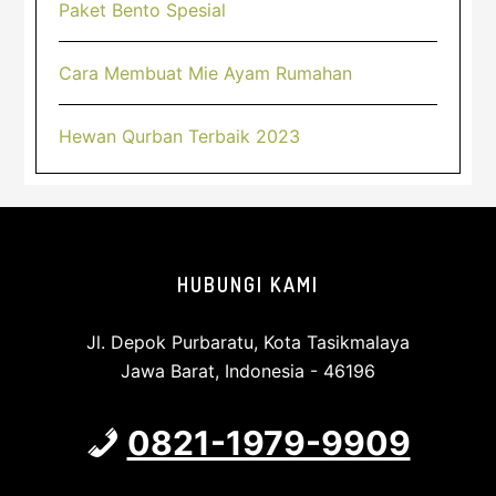
Paket Bento Spesial
Cara Membuat Mie Ayam Rumahan
Hewan Qurban Terbaik 2023
Footer
HUBUNGI KAMI
Jl. Depok Purbaratu, Kota Tasikmalaya
Jawa Barat, Indonesia - 46196
0821-1979-9909