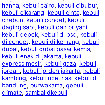
hanna
,
kebuli cairo
,
kebuli cibubur
,
kebuli cikarang
,
kebuli cinta
,
kebuli
cirebon
,
kebuli condet
,
kebuli
daging sapi
,
kebuli dan briyani
,
kebuli depok
,
kebuli di bsd
,
kebuli
di condet
,
kebuli di kemang
,
kebuli
dubai
,
kebuli dubai pasar kemis
,
kebuli enak di jakarta
,
kebuli
express mesir
,
kebuli gaza
,
kebuli
jordan
,
kebuli jordan jakarta
,
kebuli
kambing
,
kebuli rice
,
nasi kebuli di
bandung
,
purwakarta
,
qebuli
climate
,
sambal dkebuli