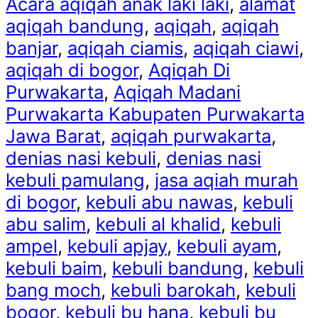
Acara aqiqah anak laki laki
,
alamat
aqiqah bandung
,
aqiqah
,
aqiqah
banjar
,
aqiqah ciamis
,
aqiqah ciawi
,
aqiqah di bogor
,
Aqiqah Di
Purwakarta
,
Aqiqah Madani
Purwakarta Kabupaten Purwakarta
Jawa Barat
,
aqiqah purwakarta
,
denias nasi kebuli
,
denias nasi
kebuli pamulang
,
jasa aqiah murah
di bogor
,
kebuli abu nawas
,
kebuli
abu salim
,
kebuli al khalid
,
kebuli
ampel
,
kebuli apjay
,
kebuli ayam
,
kebuli baim
,
kebuli bandung
,
kebuli
bang moch
,
kebuli barokah
,
kebuli
bogor
,
kebuli bu hana
,
kebuli bu