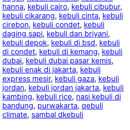
hanna
,
kebuli cairo
,
kebuli cibubur
,
kebuli cikarang
,
kebuli cinta
,
kebuli
cirebon
,
kebuli condet
,
kebuli
daging sapi
,
kebuli dan briyani
,
kebuli depok
,
kebuli di bsd
,
kebuli
di condet
,
kebuli di kemang
,
kebuli
dubai
,
kebuli dubai pasar kemis
,
kebuli enak di jakarta
,
kebuli
express mesir
,
kebuli gaza
,
kebuli
jordan
,
kebuli jordan jakarta
,
kebuli
kambing
,
kebuli rice
,
nasi kebuli di
bandung
,
purwakarta
,
qebuli
climate
,
sambal dkebuli