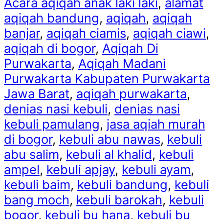
Acara aqiqah anak laki laki
,
alamat
aqiqah bandung
,
aqiqah
,
aqiqah
banjar
,
aqiqah ciamis
,
aqiqah ciawi
,
aqiqah di bogor
,
Aqiqah Di
Purwakarta
,
Aqiqah Madani
Purwakarta Kabupaten Purwakarta
Jawa Barat
,
aqiqah purwakarta
,
denias nasi kebuli
,
denias nasi
kebuli pamulang
,
jasa aqiah murah
di bogor
,
kebuli abu nawas
,
kebuli
abu salim
,
kebuli al khalid
,
kebuli
ampel
,
kebuli apjay
,
kebuli ayam
,
kebuli baim
,
kebuli bandung
,
kebuli
bang moch
,
kebuli barokah
,
kebuli
bogor
,
kebuli bu hana
,
kebuli bu