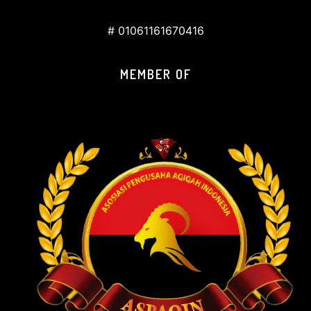
# 01061161670416
MEMBER OF