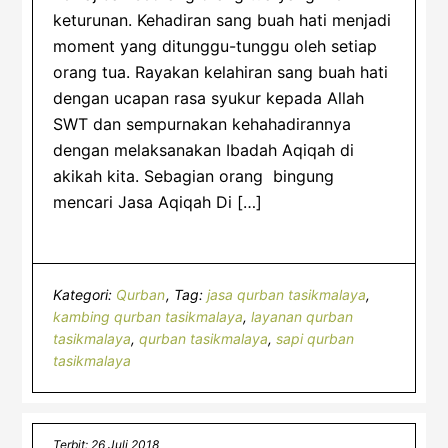
keturunan. Kehadiran sang buah hati menjadi
moment yang ditunggu-tunggu oleh setiap
orang tua. Rayakan kelahiran sang buah hati
dengan ucapan rasa syukur kepada Allah
SWT dan sempurnakan kehahadirannya
dengan melaksanakan Ibadah Aqiqah di
akikah kita. Sebagian orang bingung
mencari Jasa Aqiqah Di […]
Kategori:
Qurban
Tag:
jasa qurban tasikmalaya
,
kambing qurban tasikmalaya
,
layanan qurban
tasikmalaya
,
qurban tasikmalaya
,
sapi qurban
tasikmalaya
Terbit: 26 Juli 2018