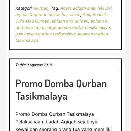
Kategori:
Qurban
Tag:
Acara aqiqah anak laki laki
,
aqiqah & qurban bukan hal remeh
,
Aqiqah Anak
Dulu Atau Qurban
,
aqiqah and qurban
,
aqiqah ki
qurbani ki dua
,
harga domba qurban tasikmalaya
,
jasa hewan qurban tasikmalaya
,
layanan qurban
tasikmalaya
Terbit: 9 Agustus 2018
Promo Domba Qurban
Tasikmalaya
Promo Domba Qurban Tasikmalaya
Pelaksanaan Ibadah Aqiqah sejatinya
kewajiban seorang orang tua yang memiliki