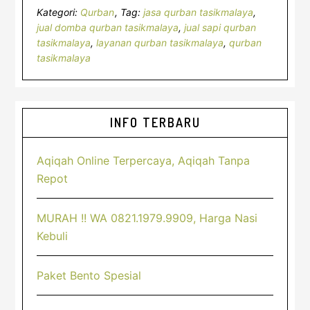
Kategori:
Qurban
Tag:
jasa qurban tasikmalaya
,
jual domba qurban tasikmalaya
,
jual sapi qurban
tasikmalaya
,
layanan qurban tasikmalaya
,
qurban
tasikmalaya
Sidebar
INFO TERBARU
Utama
Aqiqah Online Terpercaya, Aqiqah Tanpa
Repot
MURAH !! WA 0821.1979.9909, Harga Nasi
Kebuli
Paket Bento Spesial