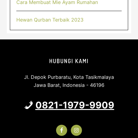
Cara Membuat Mie Ayam Rumahan
Hewan Qurban Terbaik 2023
Footer
HUBUNGI KAMI
Jl. Depok Purbaratu, Kota Tasikmalaya
Jawa Barat, Indonesia - 46196
0821-1979-9909