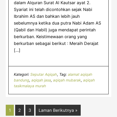
dalam Alquran Surat Al Kautsar ayat 2.
Syariat ini telah dicontohkan sejak Nabi
Ibrahim AS dan bahkan lebih jauh
sebelumnya ketika dua putra Nabi Adam AS
(Qabil dan Habil) juga mendapat perintah
berkurban. Keistimewaan orang yang
berkurban sebagai berikut : Meraih Derajat
[…]
Kategori:
Seputar Aqiqah
Tag:
alamat aqiqah
bandung
,
aqiqah jasa
,
aqiqah mubarak
,
aqiqah
tasikmalaya murah
Halaman
Halaman
Halaman
Lompat
1
2
3
Laman Berikutnya »
ke