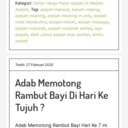
Kategori:
Daftar Harga Paket Aqiqah di Madani
Aqiqah
Tag:
aqiqah maksud
,
aqiqah malang
,
aqiqah meaning
,
aqiqah meaning in urdu
,
aqiqah
meat distribution
,
aqiqah mekah
,
aqiqah message
,
aqiqah mubarak
,
aqiqah mubarak wishes
,
lagu
aqiqah
,
lebih utama aqiqah atau qurban
,
lembu
aqiqah
Terbit: 27 Februari 2020
Adab Memotong
Rambut Bayi Di Hari Ke
Tujuh ?
Adab Memotong Rambut Bayi Hari Ke 7 ini