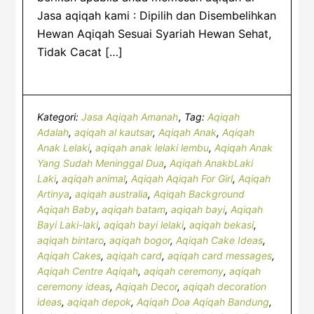
Jasa aqiqah kami : Dipilih dan Disembelihkan
Hewan Aqiqah Sesuai Syariah Hewan Sehat,
Tidak Cacat […]
Kategori:
Jasa Aqiqah Amanah
Tag:
Aqiqah
Adalah
,
aqiqah al kautsar
,
Aqiqah Anak
,
Aqiqah
Anak Lelaki
,
aqiqah anak lelaki lembu
,
Aqiqah Anak
Yang Sudah Meninggal Dua
,
Aqiqah AnakbLaki
Laki
,
aqiqah animal
,
Aqiqah Aqiqah For Girl
,
Aqiqah
Artinya
,
aqiqah australia
,
Aqiqah Background
Aqiqah Baby
,
aqiqah batam
,
aqiqah bayi
,
Aqiqah
Bayi Laki-laki
,
aqiqah bayi lelaki
,
aqiqah bekasi
,
aqiqah bintaro
,
aqiqah bogor
,
Aqiqah Cake Ideas
,
Aqiqah Cakes
,
aqiqah card
,
aqiqah card messages
,
Aqiqah Centre Aqiqah
,
aqiqah ceremony
,
aqiqah
ceremony ideas
,
Aqiqah Decor
,
aqiqah decoration
ideas
,
aqiqah depok
,
Aqiqah Doa Aqiqah Bandung
,