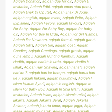
Aqiqah Donation
,
aqiqah dua for girl
,
Aqiqah E
Invitation
,
Aqiqah Edhi
,
aqiqah emas atau perak
,
Aqiqah Enak Di Ciputat
,
Aqiqah Enak Di Jogja
,
aqiqah english
,
aqiqah event
,
Aqiqah Evite
,
Aqiqah
Explained
,
Aqiqah Favors
,
aqiqah favours
,
Aqiqah
For Baby
,
Aqiqah For Baby Boy
,
aqiqah for baby
girl
,
Aqiqah For Boy In Urdu
,
Aqiqah For Girl Islamqa
,
Aqiqah For Newborn
,
aqiqah form 4
,
aqiqah garut
,
Aqiqah Gifts
,
Aqiqah Girl
,
aqiqah goat
,
Aqiqah
Goodies
,
Aqiqah Greetings
,
aqiqah gresik
,
aqiqah
guna lembu
,
Aqiqah Gunting Rambut.
,
Aqiqah
Hadith
,
aqiqah hadith in urdu
,
Aqiqah Hadits H
Ishak
,
Aqiqah Hair Shaving
,
aqiqah hanafi
,
aqiqah
hari ke 7
,
aqiqah hari ke berapa
,
aqiqah harus hari
ke 7
,
aqiqah hukum
,
aqiqah hukumnya
,
Aqiqah I
Islam Hukum Syar'i
,
aqiqah in english
,
Aqiqah In
Islam For Baby Boy
,
Aqiqah In Shia Islam
,
Aqiqah
Invitation
,
Aqiqah Islam
,
aqiqah islamic relief
,
aqiqah
jakarta
,
Aqiqah Jakarta Barat
,
Aqiqah Jakarta
Selatan
,
aqiqah jakarta timur
,
aqiqah jogja
,
Aqiqah
Masa
,
aqiqah mubarak
,
Aqiqah Online
,
Aqiqah