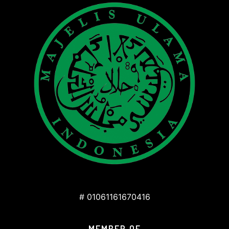
# 01061161670416
MEMBER OF