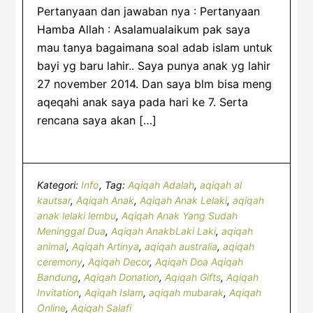
Pertanyaan dan jawaban nya : Pertanyaan
Hamba Allah : Asalamualaikum pak saya
mau tanya bagaimana soal adab islam untuk
bayi yg baru lahir.. Saya punya anak yg lahir
27 november 2014. Dan saya blm bisa meng
aqeqahi anak saya pada hari ke 7. Serta
rencana saya akan […]
Kategori:
Info
Tag:
Aqiqah Adalah
,
aqiqah al
kautsar
,
Aqiqah Anak
,
Aqiqah Anak Lelaki
,
aqiqah
anak lelaki lembu
,
Aqiqah Anak Yang Sudah
Meninggal Dua
,
Aqiqah AnakbLaki Laki
,
aqiqah
animal
,
Aqiqah Artinya
,
aqiqah australia
,
aqiqah
ceremony
,
Aqiqah Decor
,
Aqiqah Doa Aqiqah
Bandung
,
Aqiqah Donation
,
Aqiqah Gifts
,
Aqiqah
Invitation
,
Aqiqah Islam
,
aqiqah mubarak
,
Aqiqah
Online
,
Aqiqah Salafi