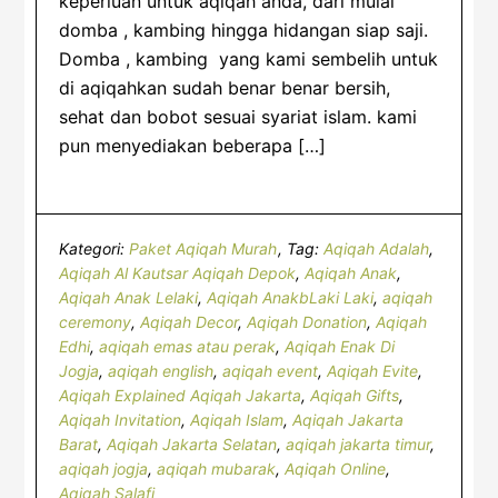
keperluan untuk aqiqah anda, dari mulai
domba , kambing hingga hidangan siap saji.
Domba , kambing yang kami sembelih untuk
di aqiqahkan sudah benar benar bersih,
sehat dan bobot sesuai syariat islam. kami
pun menyediakan beberapa […]
Kategori:
Paket Aqiqah Murah
Tag:
Aqiqah Adalah
,
Aqiqah Al Kautsar Aqiqah Depok
,
Aqiqah Anak
,
Aqiqah Anak Lelaki
,
Aqiqah AnakbLaki Laki
,
aqiqah
ceremony
,
Aqiqah Decor
,
Aqiqah Donation
,
Aqiqah
Edhi
,
aqiqah emas atau perak
,
Aqiqah Enak Di
Jogja
,
aqiqah english
,
aqiqah event
,
Aqiqah Evite
,
Aqiqah Explained Aqiqah Jakarta
,
Aqiqah Gifts
,
Aqiqah Invitation
,
Aqiqah Islam
,
Aqiqah Jakarta
Barat
,
Aqiqah Jakarta Selatan
,
aqiqah jakarta timur
,
aqiqah jogja
,
aqiqah mubarak
,
Aqiqah Online
,
Aqiqah Salafi