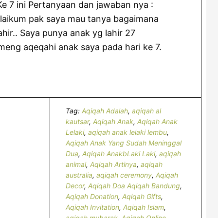
 7 ini Pertanyaan dan jawaban nya :
alaikum pak saya mau tanya bagaimana
ahir.. Saya punya anak yg lahir 27
meng aqeqahi anak saya pada hari ke 7.
Tag:
Aqiqah Adalah
,
aqiqah al
kautsar
,
Aqiqah Anak
,
Aqiqah Anak
Lelaki
,
aqiqah anak lelaki lembu
,
Aqiqah Anak Yang Sudah Meninggal
Dua
,
Aqiqah AnakbLaki Laki
,
aqiqah
animal
,
Aqiqah Artinya
,
aqiqah
australia
,
aqiqah ceremony
,
Aqiqah
Decor
,
Aqiqah Doa Aqiqah Bandung
,
Aqiqah Donation
,
Aqiqah Gifts
,
Aqiqah Invitation
,
Aqiqah Islam
,
aqiqah mubarak
,
Aqiqah Online
,