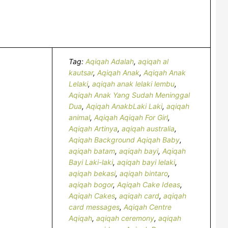
Tag:
Aqiqah Adalah
,
aqiqah al
kautsar
,
Aqiqah Anak
,
Aqiqah Anak
Lelaki
,
aqiqah anak lelaki lembu
,
Aqiqah Anak Yang Sudah Meninggal
Dua
,
Aqiqah AnakbLaki Laki
,
aqiqah
animal
,
Aqiqah Aqiqah For Girl
,
Aqiqah Artinya
,
aqiqah australia
,
Aqiqah Background Aqiqah Baby
,
aqiqah batam
,
aqiqah bayi
,
Aqiqah
Bayi Laki-laki
,
aqiqah bayi lelaki
,
aqiqah bekasi
,
aqiqah bintaro
,
aqiqah bogor
,
Aqiqah Cake Ideas
,
Aqiqah Cakes
,
aqiqah card
,
aqiqah
card messages
,
Aqiqah Centre
Aqiqah
,
aqiqah ceremony
,
aqiqah