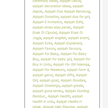
ceremony ideas
,
Aqiqah Decor
,
aqiqah decoration ideas
,
aqiqah
depok
,
Aqiqah Doa Aqiqah Bandung
,
Aqiqah Donation
,
aqiqah dua for girl
,
Aqiqah E Invitation
,
Aqiqah Edhi
,
aqiqah emas atau perak
,
Aqiqah
Enak Di Ciputat
,
Aqiqah Enak Di
Jogja
,
aqiqah english
,
aqiqah event
,
Aqiqah Evite
,
Aqiqah Explained
,
Aqiqah Favors
,
aqiqah favours
,
Aqiqah For Baby
,
Aqiqah For Baby
Boy
,
aqiqah for baby girl
,
Aqiqah For
Boy In Urdu
,
Aqiqah For Girl Islamqa
,
Aqiqah For Newborn
,
aqiqah form 4
,
aqiqah garut
,
Aqiqah Gifts
,
Aqiqah
Girl
,
aqiqah goat
,
Aqiqah Goodies
,
Aqiqah Greetings
,
aqiqah gresik
,
aqiqah guna lembu
,
Aqiqah Gunting
Rambut.
,
Aqiqah Hadith
,
aqiqah
hadith in urdu
,
Aqiqah Hadits H
Ishak
,
Aqiqah Hair Shaving
,
aqiqah