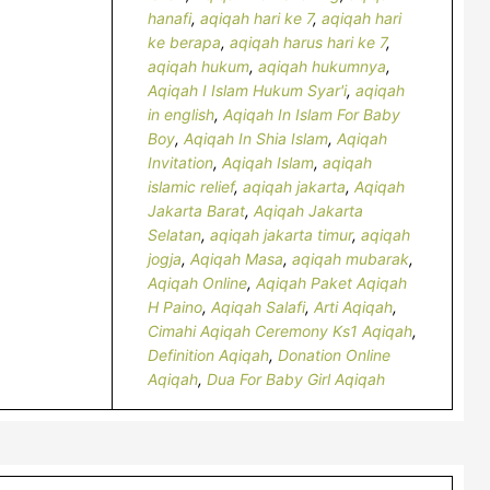
hanafi
,
aqiqah hari ke 7
,
aqiqah hari
ke berapa
,
aqiqah harus hari ke 7
,
aqiqah hukum
,
aqiqah hukumnya
,
Aqiqah I Islam Hukum Syar'i
,
aqiqah
in english
,
Aqiqah In Islam For Baby
Boy
,
Aqiqah In Shia Islam
,
Aqiqah
Invitation
,
Aqiqah Islam
,
aqiqah
islamic relief
,
aqiqah jakarta
,
Aqiqah
Jakarta Barat
,
Aqiqah Jakarta
Selatan
,
aqiqah jakarta timur
,
aqiqah
jogja
,
Aqiqah Masa
,
aqiqah mubarak
,
Aqiqah Online
,
Aqiqah Paket Aqiqah
H Paino
,
Aqiqah Salafi
,
Arti Aqiqah
,
Cimahi Aqiqah Ceremony Ks1 Aqiqah
,
Definition Aqiqah
,
Donation Online
Aqiqah
,
Dua For Baby Girl Aqiqah